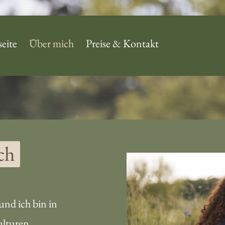
seite
Über mich
Preise & Kontakt
Über mich
Meine Qualifikationen
Kontakt
ch
nd ich bin in 
lturen 