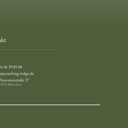
akt
6 56 39 85 00
a@coaching-lodge.de
heresienstraße 27
0333 München