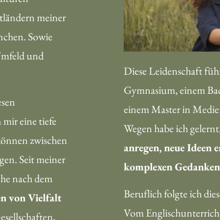
ländern meiner 
chen. Sowie 
mfeld und 
Diese Leidenschaft füh
Gymnasium, einem Bach
sen 
einem Master in Medien
mir eine tiefe 
Wegen habe ich gelernt,
können zwischen 
anregen, neue Ideen e
en. Seit meiner 
komplexen Gedankenw
che nach dem 
Beruflich folgte ich di
n von Vielfalt 
Vom Englischunterric
sellschaften, 