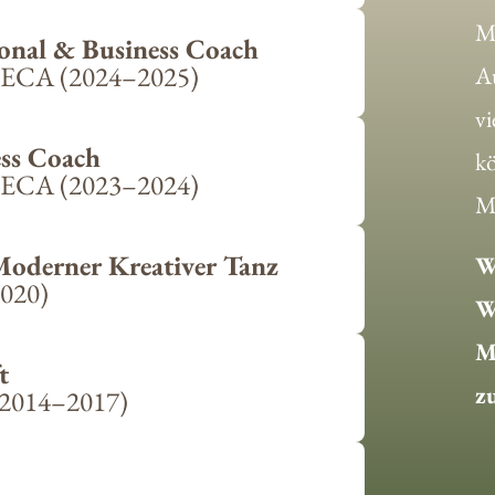
Me
sonal & Business Coach
/ECA (2024–2025)
A
vi
ess Coach
k
/ECA (2023–2024)
M
Moderner Kreativer Tanz
Wi
2020)
Wi
M
t
zu
(2014–2017)